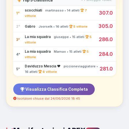
Top 5 Classifica
scocchiati
martinasso • 14 atleti
🏆 7
307.0
1°
vittorie
305.0
2°
Gabro
Joorselk • 16 atleti
🏆 5 vittorie
La mia squadra
giuseppe • 15 atleti
🏆 5
286.0
3°
vittorie
La mia squadra
Mamax • 15 atleti
🏆 5
284.0
4°
vittorie
Daviduzzo Mescia ❤️
piccioneviaggiatore •
281.0
5°
16 atleti
🏆 6 vittorie
Visualizza Classifica Completa
Iscrizioni chiuse dal 24/06/2026 18:45