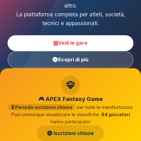
altro.
La piattaforma completa per atleti, società,
tecnici e appassionati.
Vedi le gare
Scopri di più
🎮 APEX Fantasy Game
⏳ Periodo iscrizioni chiuso
per tutte le manifestazioni.
Puoi comunque visualizzare le classifiche.
64 giocatori
hanno partecipato!
Iscrizioni chiuse