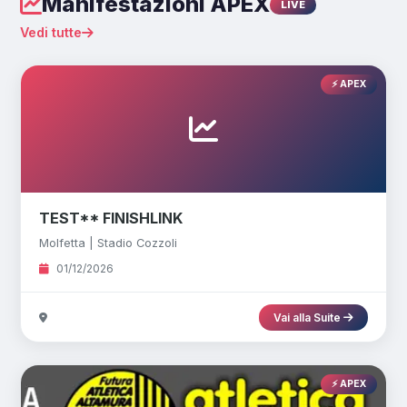
Manifestazioni APEX
LIVE
Vedi tutte
⚡ APEX
TEST** FINISHLINK
Molfetta | Stadio Cozzoli
01/12/2026
Vai alla Suite
⚡ APEX