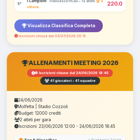
I Campioni
Francesco11Cas • 12 atleti
🏆 4
220.0
5°
vittorie
Visualizza Classifica Completa
Iscrizioni chiuse dal 03/07/2026 20:15
ALLENAMENTI MEETING 2026
⛔ Iscrizioni chiuse dal 24/06/2026 18:45
41 giocatori • 41 squadre
24/06/2026
Molfetta | Stadio Cozzoli
Budget: 12000 crediti
2 atleti per gara
Iscrizioni: 23/06/2026 12:00 - 24/06/2026 18:45
⭐ Punteggio Totale