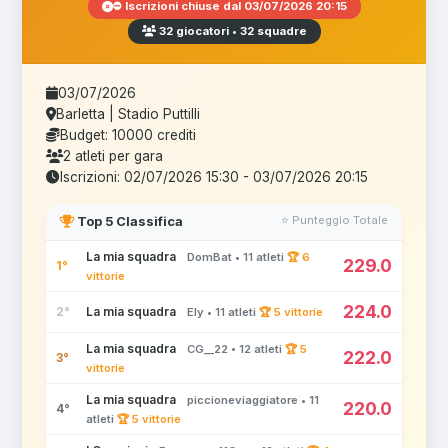
⛔ Iscrizioni chiuse dal 03/07/2026 20:15
32 giocatori • 32 squadre
03/07/2026
Barletta | Stadio Puttilli
Budget: 10000 crediti
2 atleti per gara
Iscrizioni: 02/07/2026 15:30 - 03/07/2026 20:15
⭐ Punteggio Totale
Top 5 Classifica
La mia squadra
DomBat • 11 atleti
🏆 6
229.0
1°
vittorie
224.0
2°
La mia squadra
Ely • 11 atleti
🏆 5 vittorie
La mia squadra
CG__22 • 12 atleti
🏆 5
222.0
3°
vittorie
La mia squadra
piccioneviaggiatore • 11
220.0
4°
atleti
🏆 5 vittorie